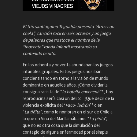
El trío santiaguino Tegualda presenta “Arroz con
chela”, canción rock en seis octavos y un juego
de palabras que trastoca el nombre de la
“inocente” ronda infantil mostrando su
contenido oculto.
En los ochenta y noventa abundaban los juegos
infantiles grupales. Estos juegos nos iban
concientizando en torno a la visión de mundo
dominante en aquellos años. ¿Cómo olvidar la
consigna racista de “
la botella envenen
á
”? , hoy
reproducirla sería casi un delito. ¿Qué decir de la
violencia explícita del “
Paco- ladr
ó
n
”? o en
“
La
ti
ñ
ita
”, como le nombran en el sur de Chile a
lo que en Viña del Mar llamábamos “
La pinta
”,
que no es otra cosa que la simulación del
contagio de alguna enfermedad por el simple