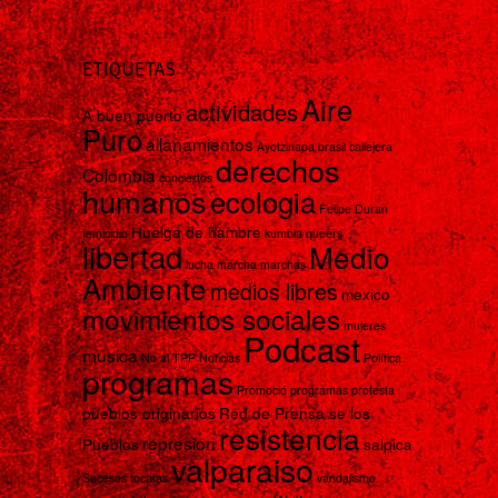
ETIQUETAS
Aire
actividades
A buen puerto
Puro
allanamientos
Ayotzinapa
brasil
callejera
derechos
Colombia
conciertos
humanos
ecologia
Felipe Duran
Huelga de hambre
femicidio
kumbia queers
libertad
Medio
lucha
marcha
marchas
Ambiente
medios libres
mexico
movimientos sociales
mujeres
Podcast
música
No al TPP
Noticias
Política
programas
Promoció programas
protesta
pueblos originarios
Red de Prensa se los
resistencia
represion
Pueblos
salpica
valparaiso
Sucesos
tocatas
vandalismo