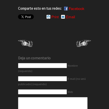
Facebook
Comparte esto en tus redes:
Print
Email
Deja un comentario
Nombre
(requerido)
E-mail (no será
publicado) (requerido)
Web