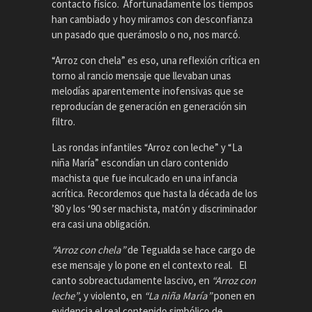
contacto físico. Afortunadamente los tiempos
han cambiado y hoy miramos con desconfianza
un pasado que querámoslo o no, nos marcó.
“Arroz con chela” es eso, una reflexión crítica en
torno al rancio mensaje que llevaban unas
melodías aparentemente inofensivas que se
reproducían de generación en generación sin
filtro.
Las rondas infantiles “Arroz con leche” y “La
niña María” escondían un claro contenido
machista que fue inculcado en una infancia
acrítica. Recordemos que hasta la década de los
’80 y los ‘90 ser machista, matón y discriminador
era casi una obligación.
“Arroz con chela”
de Tegualda se hace cargo de
ese mensaje y lo pone en el contexto real. El
canto sobreactudamente lascivo, en
“Arroz con
leche”
, y violento, en
“La ni
ñ
a Mar
í
a”
ponen en
evidencia el real contenido simbólico de