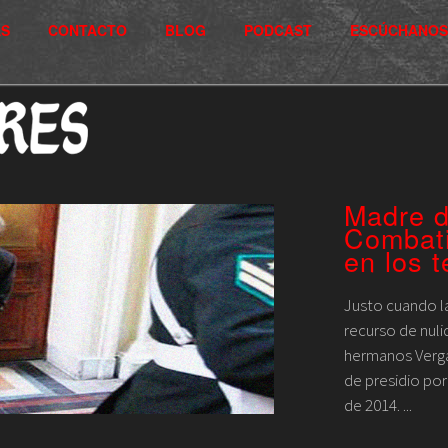
S
CONTACTO
BLOG
PODCAST
ESCÚCHANOS
Madre d
Combati
en los t
Justo cuando l
recurso de nuli
hermanos Verga
de presidio por
de 2014. ...