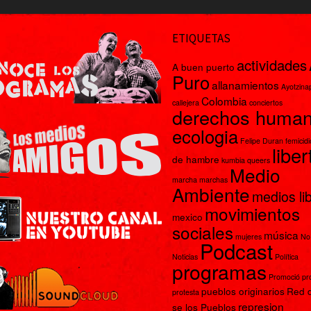
ETIQUETAS
actividades
A buen puerto
Puro
allanamientos
Ayotzina
Colombia
callejera
conciertos
derechos huma
ecologia
Felipe Duran
femicidi
libe
de hambre
kumbia queers
Medio
marcha
marchas
Ambiente
medios li
movimientos
mexico
sociales
música
mujeres
No
Podcast
Noticias
Política
programas
Promoció p
pueblos originarios
Red 
protesta
represion
se los Pueblos