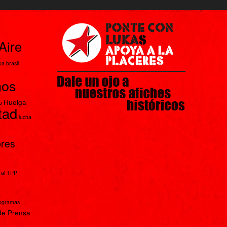
Aire
pa
brasil
nos
Huelga
o
rtad
lucha
bres
 al TPP
rogramas
de Prensa