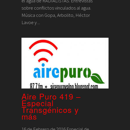
el agua de RADIALISTAS. Entrevistas
sobre conflictos vinculados al agua.
Música con Gopa, Arbolito, Héctor
Lavoe y ...
Aire Puro 419 –
Especial
Transgénicos y
más
16 de Febrero de 2016 Especial de