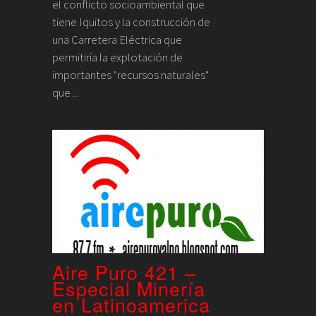
el conflicto socioambiental que
tiene Iquitos y la construcción de
una Carretera Eléctrica que
permitiría la explotación de
importantes "recursos naturales"
que ...
Aire Puro 421 –
Especial Minería
en Latinoamerica