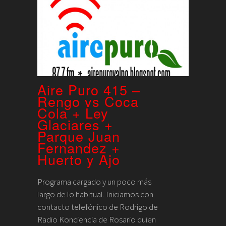
Aire Puro 415 –
Rengo vs Coca
Cola + Ley
Glaciares +
Parque Juan
Fernandez +
Huerto y Ajo
Programa cargado y un poco más
largo de lo habitual. Iniciamos con
contacto telefónico de Rodrigo de
Radio Konciencia de Rosario quien