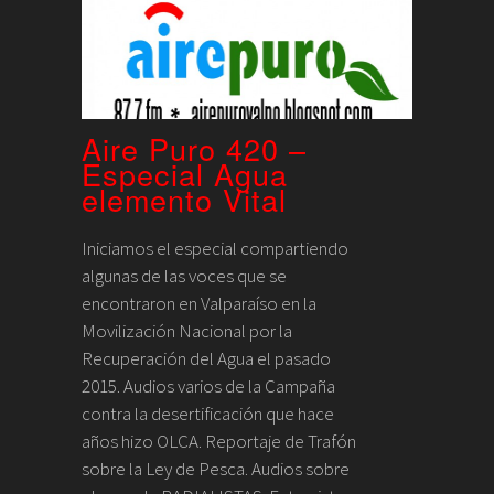
Aire Puro 420 –
Especial Agua
elemento Vital
Iniciamos el especial compartiendo
algunas de las voces que se
encontraron en Valparaíso en la
Movilización Nacional por la
Recuperación del Agua el pasado
2015. Audios varios de la Campaña
contra la desertificación que hace
años hizo OLCA. Reportaje de Trafón
sobre la Ley de Pesca. Audios sobre