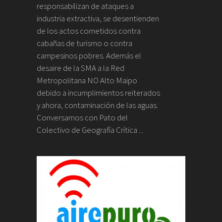
responsabilizan de ataques a
industria extractiva, se desentienden
de los actos cometidos contra
cabañas de turismo o contra
campesinos pobres. Además el
desaire de la SMA a la Red
Metropolitana NO Alto Maipo
debido a incumplimientos reiterados
y ahora, contaminación de las aguas.
Conversamos con Pato del
Colectivo de Geografía Crítica ...