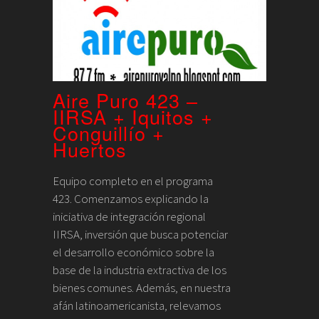
Aire Puro 423 –
IIRSA + Iquitos +
Conguillío +
Huertos
Equipo completo en el programa
423. Comenzamos explicando la
iniciativa de integración regional
IIRSA, inversión que busca potenciar
el desarrollo económico sobre la
base de la industria extractiva de los
bienes comunes. Además, en nuestra
afán latinoamericanista, relevamos