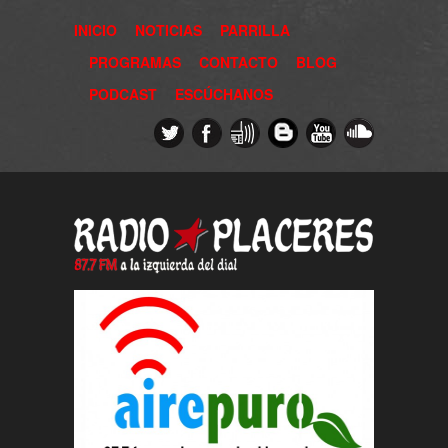
INICIO
NOTICIAS
PARRILLA
PROGRAMAS
CONTACTO
BLOG
PODCAST
ESCÚCHANOS