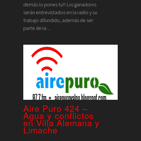
demás lo pones tu!! Lxs ganadorxs
serán entrevistados en la radio y su
trabajo difundido, además de ser
parte de la ...
Aire Puro 424 –
Agua y conflictos
en Villa Alemana y
Limache