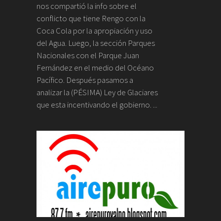
nos compartió la info sobre el
conflicto que tiene Rengo con la
Coca Cola por la apropiación y uso
del Agua. Luego, la sección Parques
Nacionales con el Parque Juan
Fernández en el medio del Océano
Pacífico. Después pasamos a
analizar la (PÉSIMA) Ley de Glaciares
que esta incentivando el gobierno. ...