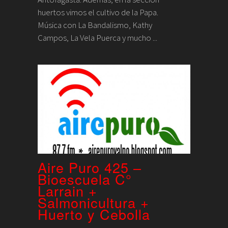
huertos vimos el cultivo de la Papa.
Música con La Bandalismo, Kathy
Campos, La Vela Puerca y mucho ...
Aire Puro 425 –
Bioescuela C°
Larrain +
Salmonicultura +
Huerto y Cebolla