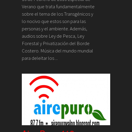
Verano que trata fundamentalmente
sobre el tema de los Transgénicos y
lo nocivo que estos son para las
personas y el ambiente. Además,
audios sobre Ley de Pesca, Ley
Forestal y Privatización del Borde
Costero. Música del mundo mundial
para deleitar los ...