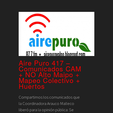
Aire Puro 417 –
Comunicados CAM
+ NO Alto Maipo +
Mapeo Colectivo +
Huertos
Compartimos los comunicados que
la Coordinadora Arauco Malleco
liberó para la opinión pública: Se