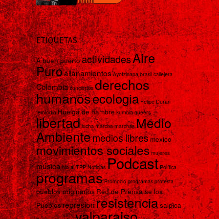
ETIQUETAS
Aire
actividades
A buen puerto
Puro
allanamientos
Ayotzinapa
brasil
callejera
derechos
Colombia
conciertos
humanos
ecologia
Felipe Duran
Huelga de hambre
femicidio
kumbia queers
libertad
Medio
lucha
marcha
marchas
Ambiente
medios libres
mexico
movimientos sociales
mujeres
Podcast
música
No al TPP
Noticias
Política
programas
Promoció programas
protesta
pueblos originarios
Red de Prensa se los
resistencia
represion
Pueblos
salpica
valparaiso