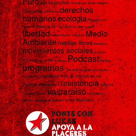
Puro
allanamientos
Ayotzinapa
brasil
callejera
derechos
Colombia
conciertos
humanos
ecologia
Felipe Duran
Huelga de hambre
femicidio
kumbia queers
libertad
Medio
lucha
marcha
marchas
Ambiente
medios libres
mexico
movimientos sociales
mujeres
Podcast
música
No al TPP
Noticias
Política
programas
Promoció programas
protesta
pueblos originarios
Red de Prensa se los
resistencia
represion
Pueblos
salpica
valparaiso
Sucesos
tocatas
vandalismo
violencia
Wallmapu
viernes
violencia policial