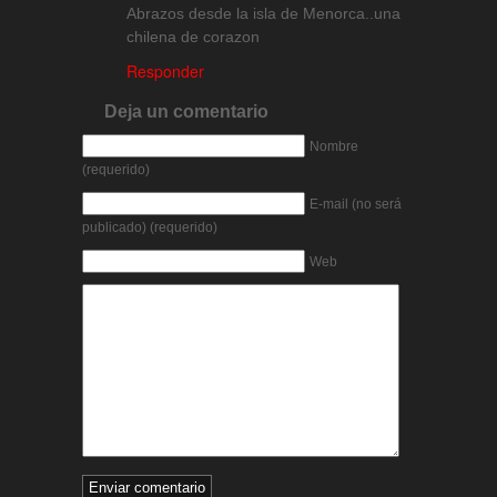
Abrazos desde la isla de Menorca..una
chilena de corazon
Responder
Deja un comentario
Nombre
(requerido)
E-mail (no será
publicado) (requerido)
Web