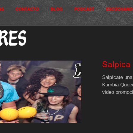
AS
CONTACTO
BLOG
PODCAST
ESCÚCHANO
Salpica
Salpícate una
Kumbia Queers
video promocio