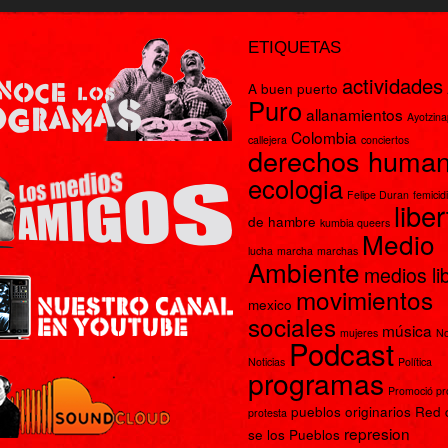
ETIQUETAS
actividades
A buen puerto
Puro
allanamientos
Ayotzin
Colombia
callejera
conciertos
derechos huma
ecologia
Felipe Duran
femicid
libe
de hambre
kumbia queers
Medio
lucha
marcha
marchas
Ambiente
medios li
movimientos
mexico
sociales
música
mujeres
No
Podcast
Noticias
Política
programas
Promoció p
pueblos originarios
Red 
protesta
represion
se los Pueblos