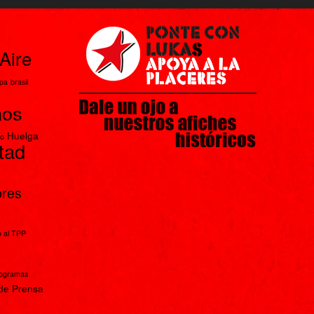
Aire
apa
brasil
nos
Huelga
io
rtad
bres
 al TPP
rogramas
de Prensa