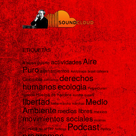
ETIQUETAS
Aire
actividades
A buen puerto
Puro
allanamientos
Ayotzinapa
brasil
callejera
derechos
Colombia
conciertos
humanos
ecologia
Felipe Duran
Huelga de hambre
femicidio
kumbia queers
libertad
Medio
lucha
marcha
marchas
Ambiente
medios libres
mexico
movimientos sociales
mujeres
Podcast
música
No al TPP
Noticias
Política
programas