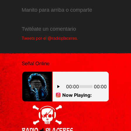
Manito para arriba o comparte
Twitéate un comentario
Tweets por el @radioplaceres.
Señal Online