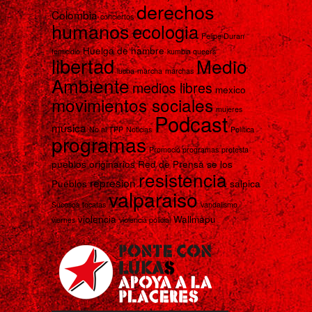
derechos
Colombia
conciertos
humanos
ecologia
Felipe Duran
Huelga de hambre
femicidio
kumbia queers
libertad
Medio
lucha
marcha
marchas
Ambiente
medios libres
mexico
movimientos sociales
mujeres
Podcast
música
No al TPP
Noticias
Política
programas
Promoció programas
protesta
pueblos originarios
Red de Prensa se los
resistencia
represion
Pueblos
salpica
valparaiso
Sucesos
tocatas
vandalismo
violencia
Wallmapu
viernes
violencia policial