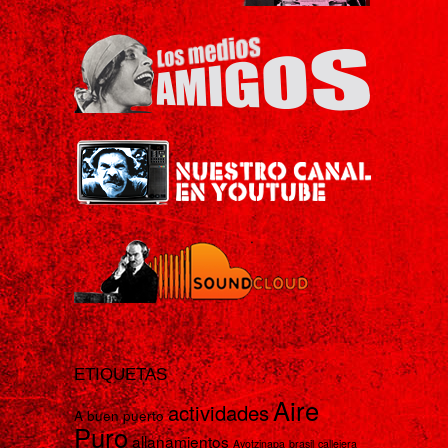
ETIQUETAS
Aire
actividades
A buen puerto
Puro
allanamientos
Ayotzinapa
brasil
callejera