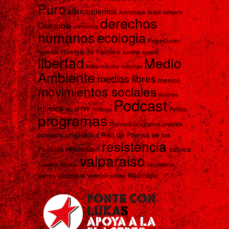
Puro
allanamientos
Ayotzinapa
brasil
callejera
derechos
Colombia
conciertos
humanos
ecologia
Felipe Duran
Huelga de hambre
femicidio
kumbia queers
libertad
Medio
lucha
marcha
marchas
Ambiente
medios libres
mexico
movimientos sociales
mujeres
Podcast
música
No al TPP
Noticias
Política
programas
Promoció programas
protesta
pueblos originarios
Red de Prensa se los
resistencia
represion
Pueblos
salpica
valparaiso
Sucesos
tocatas
vandalismo
violencia
Wallmapu
viernes
violencia policial