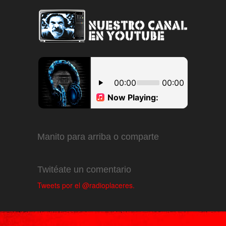
Manito para arriba o comparte
Twitéate un comentario
Tweets por el @radioplaceres.