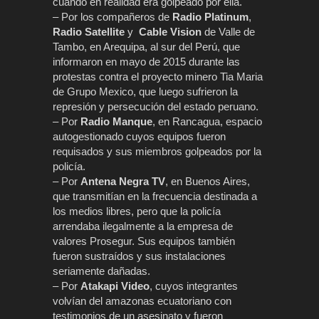
cuando en realidad era golpeado por ella.
– Por los compañeros de
Radio Platinum
,
Radio Satellite
y
Cable Vision
de Valle de
Tambo, en Arequipa, al sur del Perú, que
informaron en mayo de 2015 durante las
protestas contra el proyecto minero Tia Maria
de Grupo Mexico, que luego sufrieron la
represión y persecución del estado peruano.
– Por
Radio Manque
, en Rancagua, espacio
autogestionado cuyos equipos fueron
requisados y sus miembros golpeados por la
policía.
– Por
Antena Negra TV
, en Buenos Aires,
que transmitían en la frecuencia destinada a
los medios libres, pero que la policía
arrendaba ilegalmente a la empresa de
valores Prosegur. Sus equipos también
fueron sustraídos y sus instalaciones
seriamente dañadas.
– Por
Atakapi Video
, cuyos integrantes
volvían del amazonas ecuatoriano con
testimonios de un asesinato y fueron