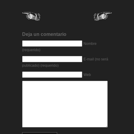
Deja un comentario
Nombre
(requerido)
E-mail (no será
publicado) (requerido)
Web