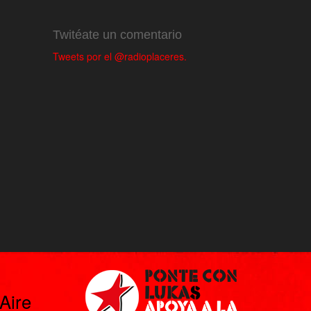
Twitéate un comentario
Tweets por el @radioplaceres.
Aire