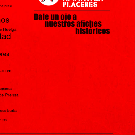
apa
brasil
nos
Huelga
io
rtad
bres
 al TPP
rogramas
de Prensa
esos
tocatas
ernes