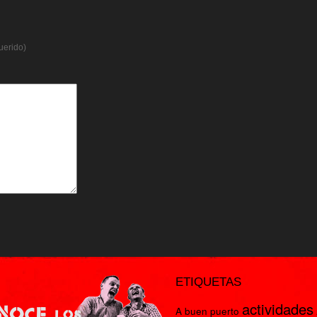
uerido)
ETIQUETAS
actividades
A buen puerto