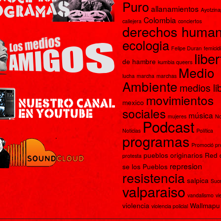
Puro
allanamientos
Ayotzin
Colombia
callejera
conciertos
derechos huma
ecologia
Felipe Duran
femicid
libe
de hambre
kumbia queers
Medio
lucha
marcha
marchas
Ambiente
medios li
movimientos
mexico
sociales
música
mujeres
No
Podcast
Noticias
Política
programas
Promoció p
pueblos originarios
Red 
protesta
represion
se los Pueblos
resistencia
salpica
Suc
valparaiso
vandalismo
vi
violencia
Wallmapu
violencia policial