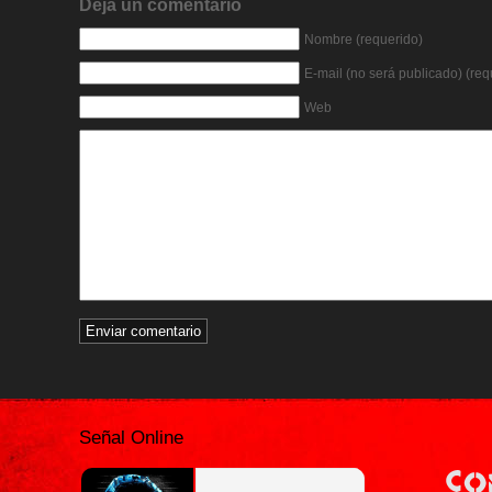
Deja un comentario
Nombre (requerido)
E-mail (no será publicado) (req
Web
Señal Online