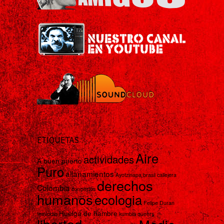
ETIQUETAS
Aire
actividades
A buen puerto
Puro
allanamientos
Ayotzinapa
brasil
callejera
derechos
Colombia
conciertos
humanos
ecologia
Felipe Duran
Huelga de hambre
femicidio
kumbia queers