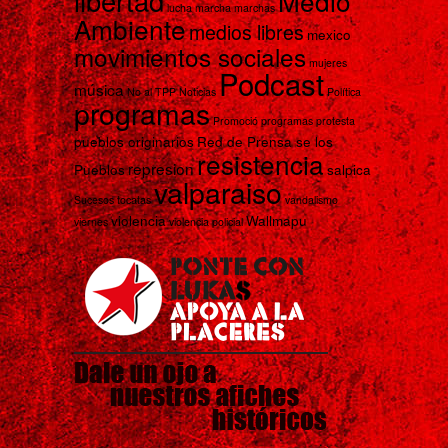
libertad
Medio
lucha
marcha
marchas
Ambiente
medios libres
mexico
movimientos sociales
mujeres
Podcast
música
No al TPP
Noticias
Política
programas
Promoció programas
protesta
pueblos originarios
Red de Prensa se los
resistencia
represion
Pueblos
salpica
valparaiso
Sucesos
tocatas
vandalismo
violencia
Wallmapu
viernes
violencia policial