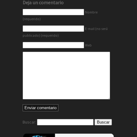
Deja un comentario
Nombre
(requerido)
E-mail (no será
publicado) (requerido)
Web
Buscar: