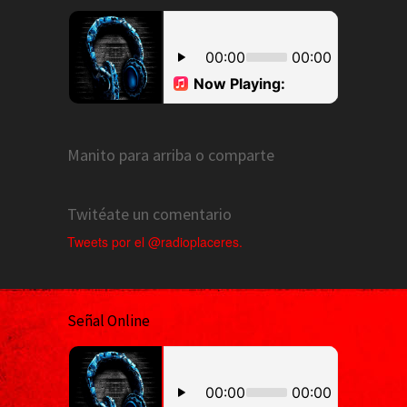
Manito para arriba o comparte
Twitéate un comentario
Tweets por el @radioplaceres.
Señal Online