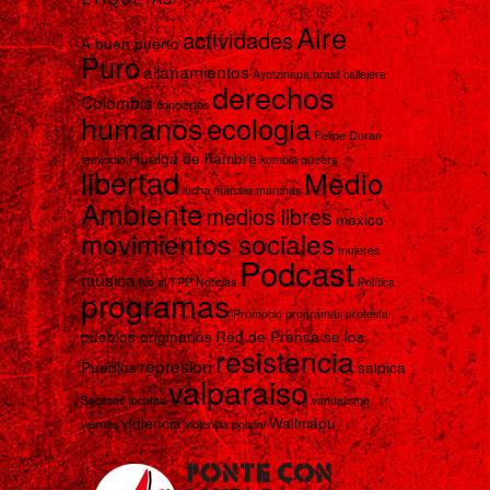
Aire
actividades
A buen puerto
Puro
allanamientos
Ayotzinapa
brasil
callejera
derechos
Colombia
conciertos
humanos
ecologia
Felipe Duran
Huelga de hambre
femicidio
kumbia queers
libertad
Medio
lucha
marcha
marchas
Ambiente
medios libres
mexico
movimientos sociales
mujeres
Podcast
música
No al TPP
Noticias
Política
programas
Promoció programas
protesta
pueblos originarios
Red de Prensa se los
resistencia
represion
Pueblos
salpica
valparaiso
Sucesos
tocatas
vandalismo
violencia
Wallmapu
viernes
violencia policial