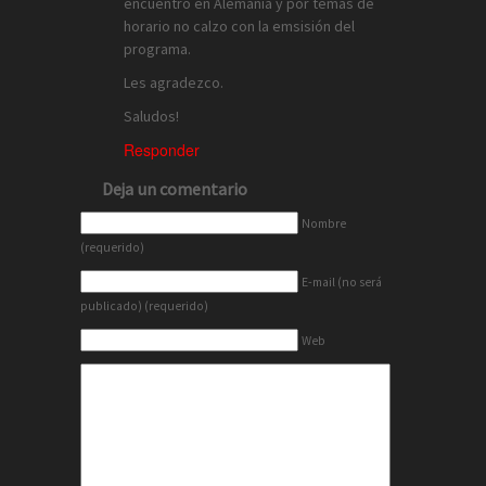
encuentro en Alemania y por temas de
horario no calzo con la emsisión del
programa.
Les agradezco.
Saludos!
Responder
Deja un comentario
Nombre
(requerido)
E-mail (no será
publicado) (requerido)
Web