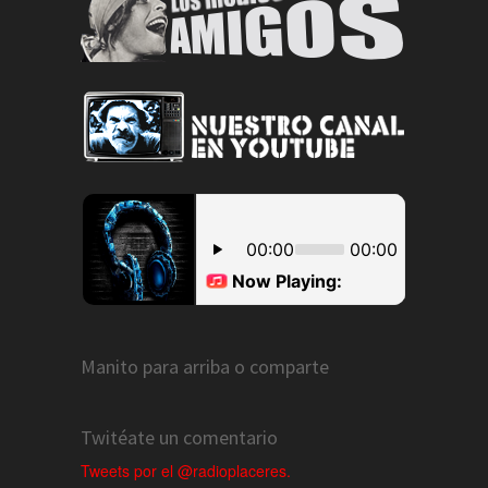
Manito para arriba o comparte
Twitéate un comentario
Tweets por el @radioplaceres.