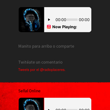
Manito para arriba o comparte
Twitéate un comentario
Tweets por el @radioplaceres.
Señal Online