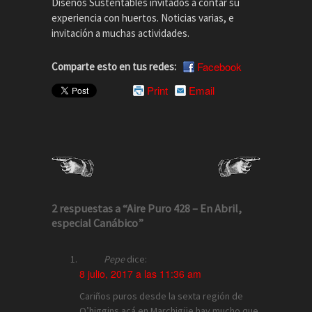
Diseños Sustentables invitados a contar su
experiencia con huertos. Noticias varias, e
invitación a muchas actividades.
Facebook
Comparte esto en tus redes:
Print
Email
2 respuestas a “Aire Puro 428 – En Abril,
especial Canábico”
Pepe
dice:
8 julio, 2017 a las 11:36 am
Cariños puros desde la sexta región de
O’higgins acá en Marchigüe hay mucho que