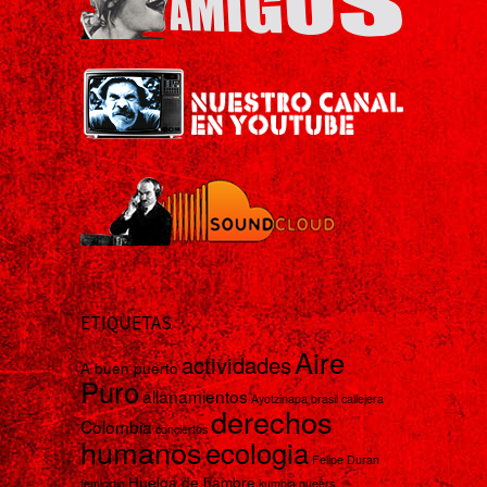
ETIQUETAS
Aire
actividades
A buen puerto
Puro
allanamientos
Ayotzinapa
brasil
callejera
derechos
Colombia
conciertos
humanos
ecologia
Felipe Duran
Huelga de hambre
femicidio
kumbia queers