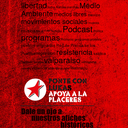
libertad
Medio
lucha
marcha
marchas
Ambiente
medios libres
mexico
movimientos sociales
mujeres
Podcast
música
No al TPP
Noticias
Política
programas
Promoció programas
protesta
pueblos originarios
Red de Prensa se los
resistencia
represion
Pueblos
salpica
valparaiso
Sucesos
tocatas
vandalismo
violencia
Wallmapu
viernes
violencia policial