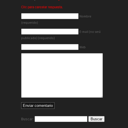
Clic para cancelar respuesta.
Nombre
(requerido)
E-mail (no será
publicado) (requerido)
Web
Buscar: